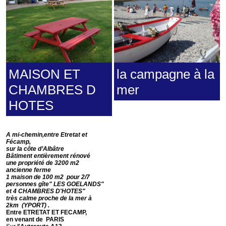
MAISON ET
la campagne à la
CHAMBRES D
mer
HOTES
A mi-chemin,entre Etretat et
Fécamp,
sur la côte d’Albâtre
Bâtiment entièrement rénové
une propriété de 3200 m2
ancienne ferme
1 maison de 100 m2 pour 2/7
personnes gîte" LES GOELANDS"
et 4 CHAMBRES D'HOTES"
très calme proche de la mer à
2km (YPORT) .
Entre ETRETAT ET FECAMP,
en venant de PARIS