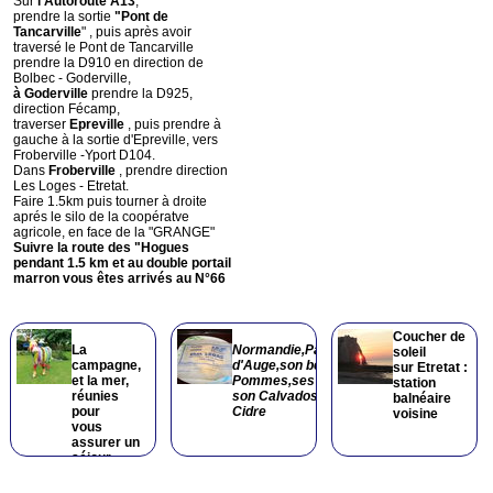
Sur
l'Autoroute A13
,
prendre la sortie
"Pont de
Tancarville
" , puis après avoir
traversé le Pont de Tancarville
prendre la D910 en direction de
Bolbec - Goderville,
à Goderville
prendre la D925,
direction Fécamp,
traverser
Epreville
, puis prendre à
gauche à la sortie d'Epreville, vers
Froberville -Yport D104.
Dans
Froberville
, prendre direction
Les Loges - Etretat.
Faire 1.5km puis tourner à droite
aprés le silo de la coopératve
agricole, en face de la "GRANGE"
Suivre la route des "Hogues
pendant 1.5 km et au double portail
marron vous êtes arrivés au N°66
Coucher de
La
Normandie,Pays
soleil
campagne,
d'Auge,son beurre ses
sur Etretat :
et la mer,
Pommes,ses Fromages,
station
réunies
son Calvados et son
balnéaire
pour
Cidre
voisine
vous
assurer un
séjour
agréable
au coeur de