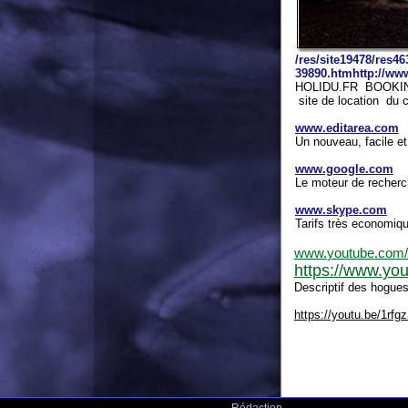
HOLIDU.FR BOOKING.FR
site de location du clos de
www.editarea.com
Un nouveau, facile et simple 
www.google.com
Le moteur de recherche plus u
www.skype.com
Tarifs très economiques pour 
www.
youtube
.com/
watch
https://www.
youtube
.
Descriptif des hogues
https://youtu.be/1rfgzSsTgA
Rédaction