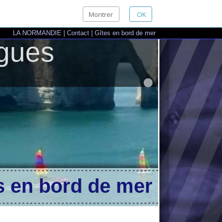
Montrer
OK
ANDIE
|
Contact
|
Gîtes en bord de mer
es
 bord de mer