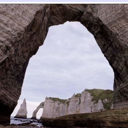
_2010_0513MAI2010ETRETAT0002.JPG
/www.france-voyage.com/chambres-hotes/ch
c.com/site45935