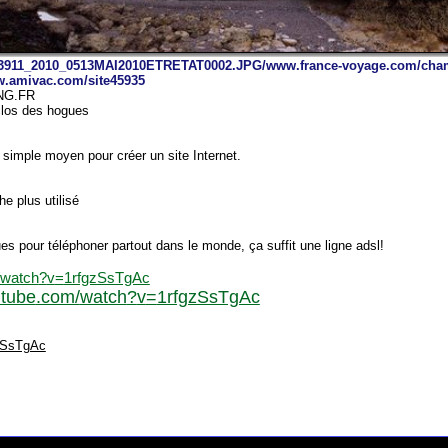
s hogues
moyen pour créer un site Internet.
tilisé
téléphoner partout dans le monde, ça suffit une ligne adsl!
?
v
=
1rfgzSsTgAc
com/
watch
?
v
=
1rfgzSsTgAc
c
made in