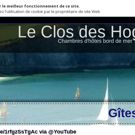
illeur fonctionnement de ce site.
lisation de cookie par le propriétaire de site Web
LA NORM
Le Clos des Hogu
Chambres d'hôtes bord de mer
Gîtes en
rfgzSsTgAc via @YouTube