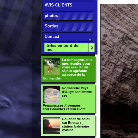
photos
Sorties
Contact
Gîtes en bord de
mer
La campagne, et la
mer, réunies pour
vous assurer un
séjour agréable
au coeur de la
Normandie
Normandie,Pays
d'Auge,son beurre
ses
Pommes,ses Fromages,
son Calvados et son Cidre
Coucher de soleil
sur Etretat :
station balnéaire
voisine
/res/site19478/res463911
39890.htmhttp://www.amiva