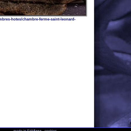
 Edit
Area
-
cookies